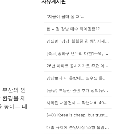
자유게시판
"지금이 급매 살 때"…
현 시점 강남 매수 타이밍은??
경실련 "강남 '똘똘한 한 채', 시세 차익 102억인...
[속보]송파구 변두리 마천1구역, 49층 랜드마크로 날...
26년 아파트 공시지가로 주요 아파트 보유세 시뮬레이션...
강남보다 더 올랐네… 실수요 몰린 이곳은?
 부산의 인
(공유) 부동산 관련 추가 정책(규제) 발표 예상됩니다...
 환경을 제
사라진 서울전세 … 작년대비 40% '뚝'
을 높이는 데
(부X) Korea is cheap, but trust...
대출 규제에 분양시장 '소형 쏠림'…20평 이하 경쟁률...