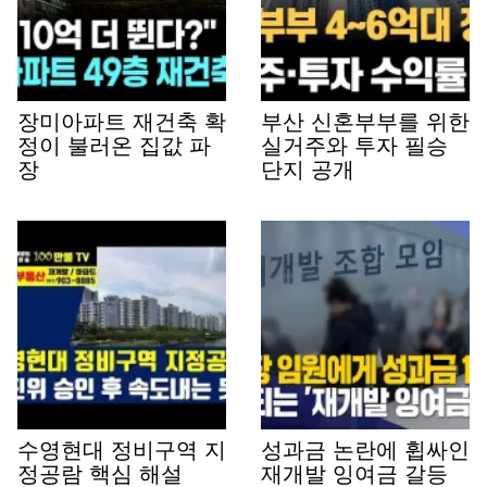
장미아파트 재건축 확
부산 신혼부부를 위한
정이 불러온 집값 파
실거주와 투자 필승
장
단지 공개
수영현대 정비구역 지
성과금 논란에 휩싸인
정공람 핵심 해설
재개발 잉여금 갈등