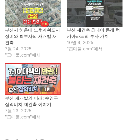
부산시 해운대 노후계획도시
부산 재건축 최대어 동래 럭
정비와 최부자의 재개발 재
키아파트의 투자 가치
건축
10월 9, 2025
7월 24, 2025
"급매물.com"에서
"급매물.com"에서
부산 재개발의 미래: 수영구
삼익비치 재건축 이야기
7월 23, 2025
"급매물.com"에서