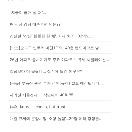
"지금이 급매 살 때"…
현 시점 강남 매수 타이밍은??
경실련 "강남 '똘똘한 한 채', 시세 차익 102억인...
[속보]송파구 변두리 마천1구역, 49층 랜드마크로 날...
26년 아파트 공시지가로 주요 아파트 보유세 시뮬레이션...
강남보다 더 올랐네… 실수요 몰린 이곳은?
(공유) 부동산 관련 추가 정책(규제) 발표 예상됩니다...
사라진 서울전세 … 작년대비 40% '뚝'
(부X) Korea is cheap, but trust...
대출 규제에 분양시장 '소형 쏠림'…20평 이하 경쟁률...