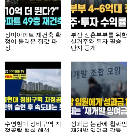
장미아파트 재건축 확
부산 신혼부부를 위한
정이 불러온 집값 파
실거주와 투자 필승
장
단지 공개
수영현대 정비구역 지
성과금 논란에 휩싸인
정공람 핵심 해설
재개발 잉여금 갈등