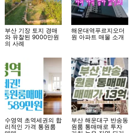
부산 기장 토지 경매
해운대역푸르지오더
와 유찰된 9000만원
원 아파트 매물 소개
의 사례
수영역 초역세권의 합
부산 해운대구 반송동
리적인 가격 통원룸
원룸 통매매로 투자