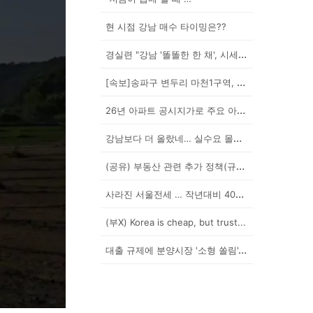
현 시점 강남 매수 타이밍은??
경실련 "강남 '똘똘한 한 채', 시세 차익 102억인...
[속보]송파구 변두리 마천1구역, 49층 랜드마크로 날...
26년 아파트 공시지가로 주요 아파트 보유세 시뮬레이션...
강남보다 더 올랐네… 실수요 몰린 이곳은?
(공유) 부동산 관련 추가 정책(규제) 발표 예상됩니다...
사라진 서울전세 … 작년대비 40% '뚝'
(부X) Korea is cheap, but trust...
대출 규제에 분양시장 '소형 쏠림'…20평 이하 경쟁률...