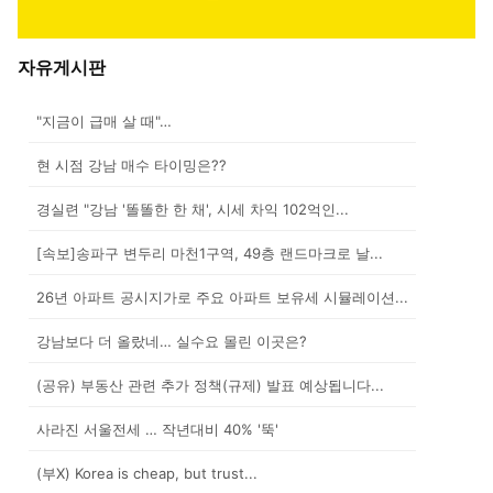
자유게시판
"지금이 급매 살 때"…
현 시점 강남 매수 타이밍은??
경실련 "강남 '똘똘한 한 채', 시세 차익 102억인...
[속보]송파구 변두리 마천1구역, 49층 랜드마크로 날...
26년 아파트 공시지가로 주요 아파트 보유세 시뮬레이션...
강남보다 더 올랐네… 실수요 몰린 이곳은?
(공유) 부동산 관련 추가 정책(규제) 발표 예상됩니다...
사라진 서울전세 … 작년대비 40% '뚝'
(부X) Korea is cheap, but trust...