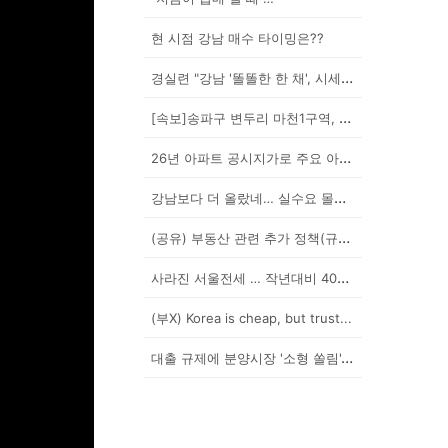
현 시점 강남 매수 타이밍은??
경실련 "강남 '똘똘한 한 채', 시세 차익 102억인...
[속보]송파구 변두리 마천1구역, 49층 랜드마크로 날...
26년 아파트 공시지가로 주요 아파트 보유세 시뮬레이션...
강남보다 더 올랐네… 실수요 몰린 이곳은?
(공유) 부동산 관련 추가 정책(규제) 발표 예상됩니다...
사라진 서울전세 … 작년대비 40% '뚝'
(부X) Korea is cheap, but trust...
대출 규제에 분양시장 '소형 쏠림'…20평 이하 경쟁률...