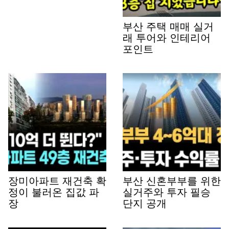
부산 주택 매매 실거
래 투어와 인테리어
포인트
장미아파트 재건축 확
부산 신혼부부를 위한
정이 불러온 집값 파
실거주와 투자 필승
장
단지 공개