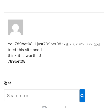
Yo, 789bet08. I just
789bet08
12월 20, 2025,
3:22 오전
tried this site and I
think it is worth it!
789bet08
검색