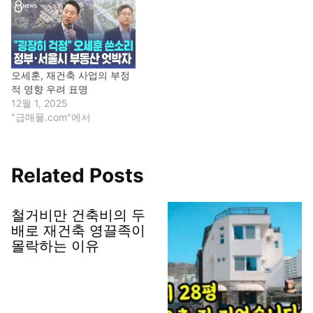
오세훈, 재건축 사업의 부정
적 영향 우려 표명
12월 1, 2025
"급매물.com"에서
Related Posts
철거비만 건축비의 두
배로 재건축 영끌족이
몰락하는 이유