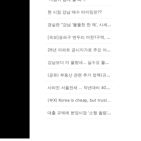
현 시점 강남 매수 타이밍은??
경실련 "강남 '똘똘한 한 채', 시세 차익 102억인...
[속보]송파구 변두리 마천1구역, 49층 랜드마크로 날...
26년 아파트 공시지가로 주요 아파트 보유세 시뮬레이션...
강남보다 더 올랐네… 실수요 몰린 이곳은?
(공유) 부동산 관련 추가 정책(규제) 발표 예상됩니다...
사라진 서울전세 … 작년대비 40% '뚝'
(부X) Korea is cheap, but trust...
대출 규제에 분양시장 '소형 쏠림'…20평 이하 경쟁률...