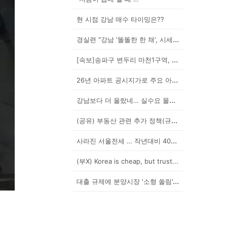
현 시점 강남 매수 타이밍은??
경실련 "강남 '똘똘한 한 채', 시세 차익 102억인...
[속보]송파구 변두리 마천1구역, 49층 랜드마크로 날...
26년 아파트 공시지가로 주요 아파트 보유세 시뮬레이션...
강남보다 더 올랐네… 실수요 몰린 이곳은?
(공유) 부동산 관련 추가 정책(규제) 발표 예상됩니다...
사라진 서울전세 … 작년대비 40% '뚝'
(부X) Korea is cheap, but trust...
대출 규제에 분양시장 '소형 쏠림'…20평 이하 경쟁률...