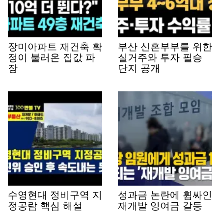
장미아파트 재건축 확
부산 신혼부부를 위한
정이 불러온 집값 파
실거주와 투자 필승
장
단지 공개
수영현대 정비구역 지
성과금 논란에 휩싸인
정공람 핵심 해설
재개발 잉여금 갈등