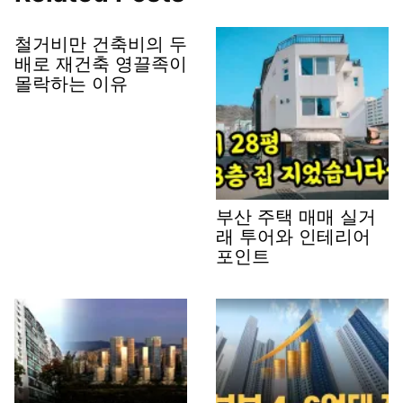
철거비만 건축비의 두
배로 재건축 영끌족이
몰락하는 이유
부산 주택 매매 실거
래 투어와 인테리어
포인트