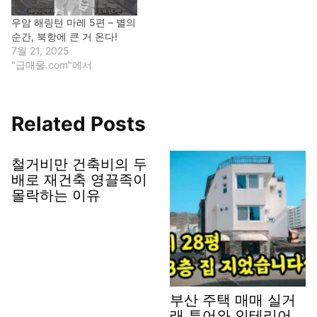
우암 해링턴 마레 5편 – 별의
순간, 북항에 큰 거 온다!
7월 21, 2025
"급매물.com"에서
Related Posts
철거비만 건축비의 두
배로 재건축 영끌족이
몰락하는 이유
부산 주택 매매 실거
래 투어와 인테리어