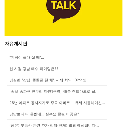
자유게시판
"지금이 급매 살 때"…
현 시점 강남 매수 타이밍은??
경실련 "강남 '똘똘한 한 채', 시세 차익 102억인...
[속보]송파구 변두리 마천1구역, 49층 랜드마크로 날...
26년 아파트 공시지가로 주요 아파트 보유세 시뮬레이션...
강남보다 더 올랐네… 실수요 몰린 이곳은?
(공유) 부동산 관련 추가 정책(규제) 발표 예상됩니다...