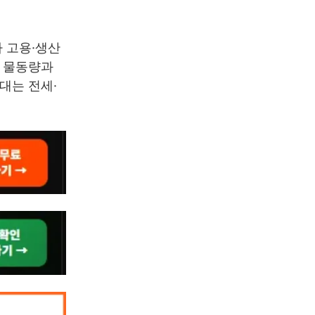
아 고용·생산
리 물동량과
대는 전세·