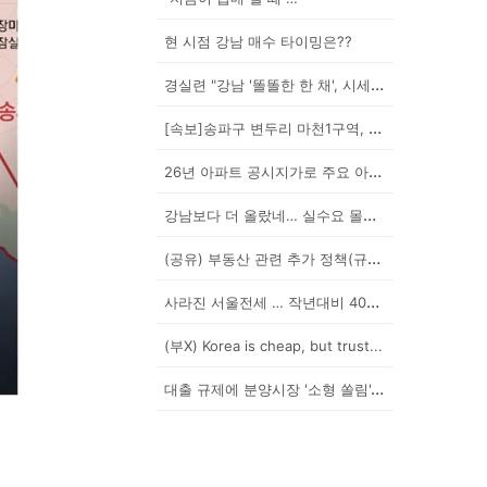
현 시점 강남 매수 타이밍은??
경실련 "강남 '똘똘한 한 채', 시세 차익 102억인...
[속보]송파구 변두리 마천1구역, 49층 랜드마크로 날...
26년 아파트 공시지가로 주요 아파트 보유세 시뮬레이션...
강남보다 더 올랐네… 실수요 몰린 이곳은?
(공유) 부동산 관련 추가 정책(규제) 발표 예상됩니다...
사라진 서울전세 … 작년대비 40% '뚝'
(부X) Korea is cheap, but trust...
대출 규제에 분양시장 '소형 쏠림'…20평 이하 경쟁률...