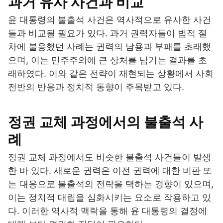
과거 유사 사건과 비교
윤 대통령의 불출석 사건은 역사적으로 유사한 사건
들과 비교될 필요가 있다. 과거 권력자들이 법적 절
차에 불응했던 사례는 권력의 남용과 부패를 초래했
으며, 이는 민주주의에 큰 상처를 남기는 결과를 초
래하였다. 이와 같은 전략이 재현되는 상황에서 사회
전반의 반응과 정치적 동향이 주목받고 있다.
정권 교체 과정에서의 불출석 사
례
정권 교체 과정에서도 비슷한 불출석 사건들이 발생
한 바 있다. 새로운 권력은 이전 권력에 대한 비판 또
는 대응으로 불출석의 전략을 택하는 경향이 있으며,
이는 정치적 대립을 심화시키는 요소로 작용하고 있
다. 이러한 역사적 맥락을 통해 윤 대통령의 결정에