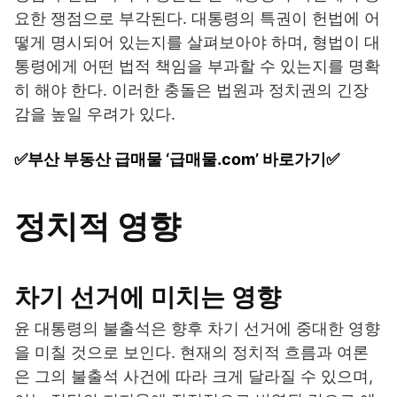
요한 쟁점으로 부각된다. 대통령의 특권이 헌법에 어
떻게 명시되어 있는지를 살펴보아야 하며, 형법이 대
통령에게 어떤 법적 책임을 부과할 수 있는지를 명확
히 해야 한다. 이러한 충돌은 법원과 정치권의 긴장
감을 높일 우려가 있다.
✅부산 부동산 급매물 ‘급매물.com’ 바로가기✅
정치적 영향
차기 선거에 미치는 영향
윤 대통령의 불출석은 향후 차기 선거에 중대한 영향
을 미칠 것으로 보인다. 현재의 정치적 흐름과 여론
은 그의 불출석 사건에 따라 크게 달라질 수 있으며,