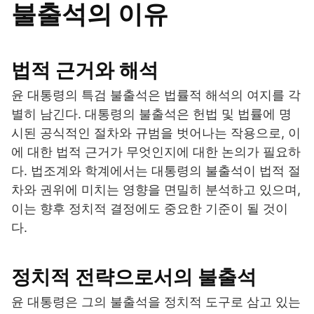
불출석의 이유
법적 근거와 해석
윤 대통령의 특검 불출석은 법률적 해석의 여지를 각
별히 남긴다. 대통령의 불출석은 헌법 및 법률에 명
시된 공식적인 절차와 규범을 벗어나는 작용으로, 이
에 대한 법적 근거가 무엇인지에 대한 논의가 필요하
다. 법조계와 학계에서는 대통령의 불출석이 법적 절
차와 권위에 미치는 영향을 면밀히 분석하고 있으며,
이는 향후 정치적 결정에도 중요한 기준이 될 것이
다.
정치적 전략으로서의 불출석
윤 대통령은 그의 불출석을 정치적 도구로 삼고 있는