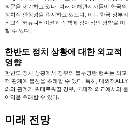
의문을 제기하고 있다. 여러 이해관계자들이 한국의
정치적 안정성을 주시하고 있으며, 이는 한국 정부의
외교적 커뮤니케이션과 정책에 잠재적인 영향을 미
칠 수 있다.
한반도 정치 상황에 대한 외교적
영향
한반도 정치 상황에서 정부의 불투명한 행위는 외교
적 관계에 불신을 초래할 수 있다. 특히, 대외적ALLY
와의 관계가 위태로워질 경우, 국제적 외교에서의 불
이익을 초래할 수 있다.
미래 전망