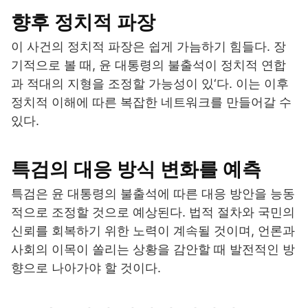
향후 정치적 파장
이 사건의 정치적 파장은 쉽게 가늠하기 힘들다. 장
기적으로 볼 때, 윤 대통령의 불출석이 정치적 연합
과 적대의 지형을 조정할 가능성이 있‘다. 이는 이후
정치적 이해에 따른 복잡한 네트워크를 만들어갈 수
있다.
특검의 대응 방식 변화를 예측
특검은 윤 대통령의 불출석에 따른 대응 방안을 능동
적으로 조정할 것으로 예상된다. 법적 절차와 국민의
신뢰를 회복하기 위한 노력이 계속될 것이며, 언론과
사회의 이목이 쏠리는 상황을 감안할 때 발전적인 방
향으로 나아가야 할 것이다.