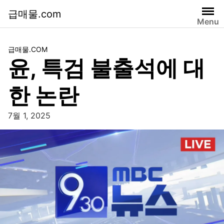
급매물.com
Menu
급매물.COM
윤, 특검 불출석에 대
한 논란
7월 1, 2025