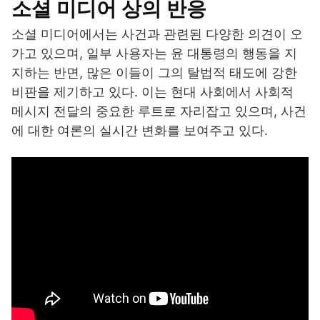
소셜 미디어 상의 반응
소셜 미디어에서는 사건과 관련된 다양한 의견이 오
가고 있으며, 일부 사용자는 윤 대통령의 행동을 지
지하는 반면, 많은 이들이 그의 탈법적 태도에 강한
비판을 제기하고 있다. 이는 현대 사회에서 사회적
메시지 전달의 중요한 루트로 자리잡고 있으며, 사건
에 대한 여론의 실시간 변화를 보여주고 있다.