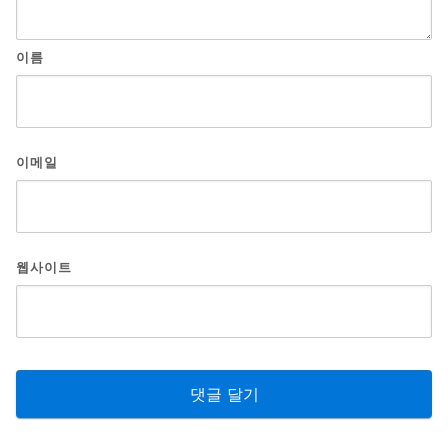
이름
이메일
웹사이트