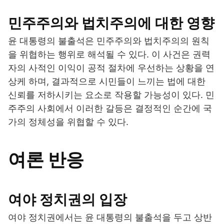
민주주의와 법치주의에 대한 영향
윤 대통령의 불출석은 민주주의와 법치주의의 원칙
을 위협하는 행위로 해석될 수 있다. 이 사건은 권력
자의 사적인 이익이 공적 절차에 우선하는 상황을 연
상케 하며, 결과적으로 시민들이 느끼는 법에 대한
신뢰를 저하시키는 요소로 작용할 가능성이 있다. 민
주주의 사회에서 이러한 갈등은 결정적인 순간에 국
가의 정체성을 위협할 수 있다.
여론 반응
여야 정치권의 입장
여야 정치권에서는 윤 대통령의 불출석을 두고 상반