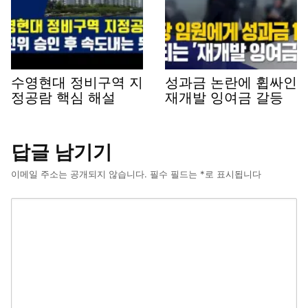
수영현대 정비구역 지
성과금 논란에 휩싸인
정공람 핵심 해설
재개발 잉여금 갈등
답글 남기기
이메일 주소는 공개되지 않습니다.
필수 필드는
*
로 표시됩니다