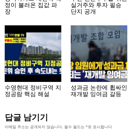
정이 불러온 집값 파
실거주와 투자 필승
장
단지 공개
수영현대 정비구역 지
성과금 논란에 휩싸인
정공람 핵심 해설
재개발 잉여금 갈등
답글 남기기
이메일 주소는 공개되지 않습니다.
필수 필드는
*
로 표시됩니다