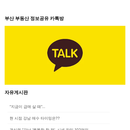
부산 부동산 정보공유 카톡방
자유게시판
"지금이 급매 살 때"…
현 시점 강남 매수 타이밍은??
경실련 "강남 '똘똘한 한 채', 시세 차익 102억인...