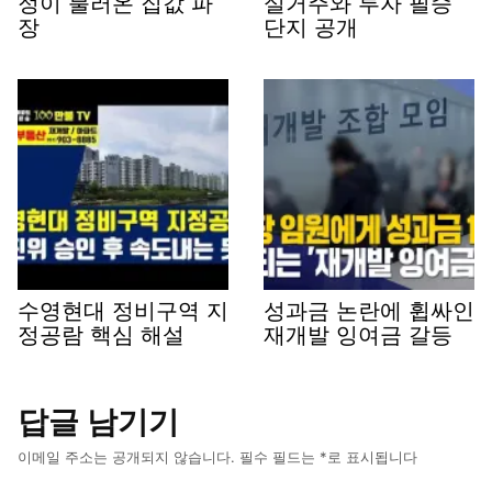
정이 불러온 집값 파
실거주와 투자 필승
장
단지 공개
수영현대 정비구역 지
성과금 논란에 휩싸인
정공람 핵심 해설
재개발 잉여금 갈등
답글 남기기
이메일 주소는 공개되지 않습니다.
필수 필드는
*
로 표시됩니다