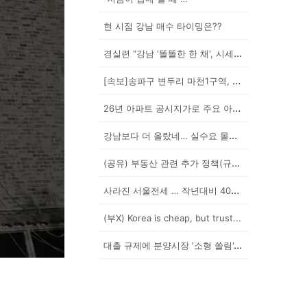
현 시점 강남 매수 타이밍은??
경실련 "강남 '똘똘한 한 채', 시세 차익 102억인...
[속보]송파구 변두리 마천1구역, 49층 랜드마크로 날...
26년 아파트 공시지가로 주요 아파트 보유세 시뮬레이션...
강남보다 더 올랐네… 실수요 몰린 이곳은?
(공유) 부동산 관련 추가 정책(규제) 발표 예상됩니다...
사라진 서울전세 … 작년대비 40% '뚝'
(부X) Korea is cheap, but trust...
대출 규제에 분양시장 '소형 쏠림'…20평 이하 경쟁률...