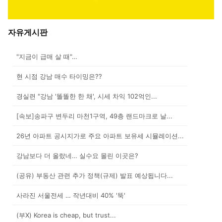
자유게시판
"지금이 급매 살 때"…
현 시점 강남 매수 타이밍은??
경실련 "강남 '똘똘한 한 채', 시세 차익 102억인...
[속보]송파구 변두리 마천1구역, 49층 랜드마크로 날...
26년 아파트 공시지가로 주요 아파트 보유세 시뮬레이션...
강남보다 더 올랐네… 실수요 몰린 이곳은?
(공유) 부동산 관련 추가 정책(규제) 발표 예상됩니다...
사라진 서울전세 … 작년대비 40% '뚝'
(부X) Korea is cheap, but trust...