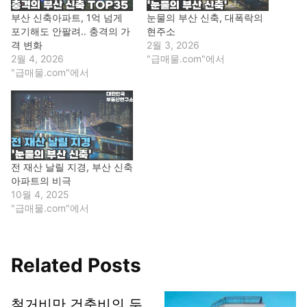
부산 신축아파트, 1억 넘게
눈물의 부산 신축, 대폭락의
포기해도 안팔려.. 충격의 가
현주소
격 변화
2월 3, 2026
2월 4, 2026
"급매물.com"에서
"급매물.com"에서
전 재산 날릴 지경, 부산 신축
아파트의 비극
10월 4, 2025
"급매물.com"에서
Related Posts
철거비만 건축비의 두