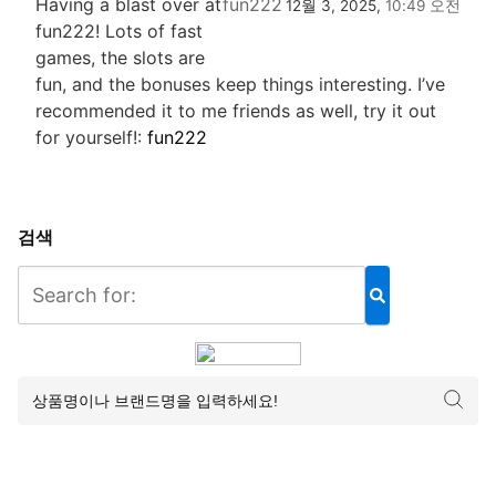
Having a blast over at
fun222
12월 3, 2025,
10:49 오전
fun222! Lots of fast
games, the slots are
fun, and the bonuses keep things interesting. I’ve
recommended it to me friends as well, try it out
for yourself!:
fun222
검색