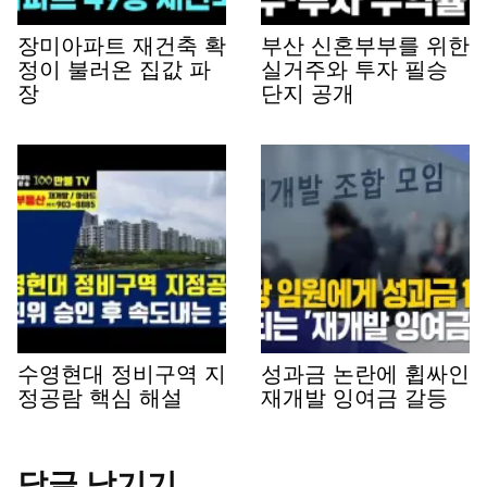
장미아파트 재건축 확
부산 신혼부부를 위한
정이 불러온 집값 파
실거주와 투자 필승
장
단지 공개
수영현대 정비구역 지
성과금 논란에 휩싸인
정공람 핵심 해설
재개발 잉여금 갈등
답글 남기기