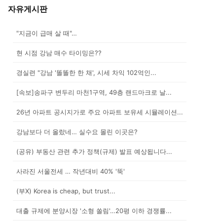
자유게시판
"지금이 급매 살 때"…
현 시점 강남 매수 타이밍은??
경실련 "강남 '똘똘한 한 채', 시세 차익 102억인...
[속보]송파구 변두리 마천1구역, 49층 랜드마크로 날...
26년 아파트 공시지가로 주요 아파트 보유세 시뮬레이션...
강남보다 더 올랐네… 실수요 몰린 이곳은?
(공유) 부동산 관련 추가 정책(규제) 발표 예상됩니다...
사라진 서울전세 … 작년대비 40% '뚝'
(부X) Korea is cheap, but trust...
대출 규제에 분양시장 '소형 쏠림'…20평 이하 경쟁률...