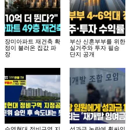
장미아파트 재건축 확
부산 신혼부부를 위한
정이 불러온 집값 파
실거주와 투자 필승
장
단지 공개
수영현대 정비구역 지
성과금 논란에 휩싸인