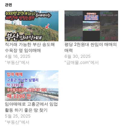
관련
직거래 가능한 부산 송도해
평당 2천원대 싼임야 매매의
수욕장 옆 임야매매
매력
4월 16, 2025
6월 30, 2025
"부동산"에서
"급매물.com"에서
임야매매로 고흥군에서 임업
활동 하기 좋은 땅 찾기
5월 25, 2025
"부동산"에서