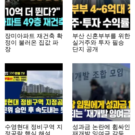
장미아파트 재건축 확
부산 신혼부부를 위한
정이 불러온 집값 파
실거주와 투자 필승
장
단지 공개
수영현대 정비구역 지
성과금 논란에 휩싸인
정공람 핵심 해설
재개발 잉여금 갈등