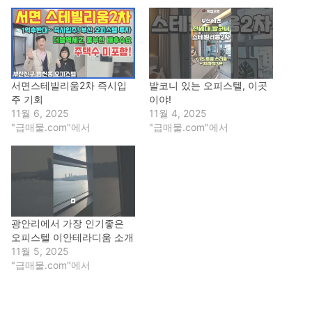
서면스테빌리움2차 즉시입
발코니 있는 오피스텔, 이곳
주 기회
이야!
11월 6, 2025
11월 4, 2025
"급매물.com"에서
"급매물.com"에서
광안리에서 가장 인기좋은
오피스텔 이안테라디움 소개
11월 5, 2025
"급매물.com"에서