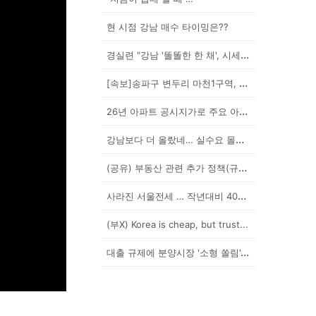
현 시점 강남 매수 타이밍은??
경실련 "강남 '똘똘한 한 채', 시세 차익 102억인...
[속보]송파구 변두리 마천1구역, 49층 랜드마크로 날...
26년 아파트 공시지가로 주요 아파트 보유세 시뮬레이션...
강남보다 더 올랐네… 실수요 몰린 이곳은?
(공유) 부동산 관련 추가 정책(규제) 발표 예상됩니다...
사라진 서울전세 … 작년대비 40% '뚝'
(부X) Korea is cheap, but trust...
대출 규제에 분양시장 '소형 쏠림'…20평 이하 경쟁률...