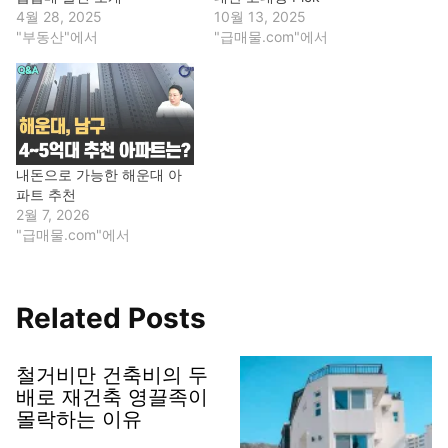
4월 28, 2025
10월 13, 2025
"부동산"에서
"급매물.com"에서
내돈으로 가능한 해운대 아
파트 추천
2월 7, 2026
"급매물.com"에서
Related Posts
철거비만 건축비의 두
배로 재건축 영끌족이
몰락하는 이유