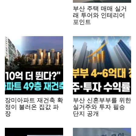
부산 주택 매매 실거
래 투어와 인테리어
포인트
장미아파트 재건축 확
부산 신혼부부를 위한
정이 불러온 집값 파
실거주와 투자 필승
장
단지 공개