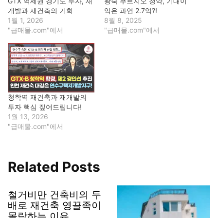
GTX 역세권 경기도 투자, 재
왕숙 푸르지오 청약, 기대이
개발과 재건축의 기회
익은 과연 2.7억?!
1월 1, 2026
8월 8, 2025
"급매물.com"에서
"급매물.com"에서
청학역 재건축과 재개발의
투자 핵심 짚어드립니다!
1월 13, 2026
"급매물.com"에서
Related Posts
철거비만 건축비의 두
배로 재건축 영끌족이
몰락하는 이유